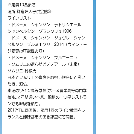
※定員10名まで
場所:鎌倉婦人子供会館2F
ワインリスト
・ドメーヌ　シャンソン　ラトリシエール　
シャンベルタン　グランクリュ1996
・ドメーヌ　シャンソン　ジュヴレ　シャン
ベルタン　プルミエクリュ2014（ヴィンテー
ジ変更の可能性あり）
・ドメーヌ　シャンソン　ブルゴーニュ　
・ソムリエの選んだピノノアール（未定）
ソムリエ:村松氏
日本でソムリエの資格を取得し銀座にて働い
た後、渡仏。
本場のワイン高等学校(ボ―ヌ農業高等専門学
校)に２年間通い卒業。現地の一つ星レストラ
ンでも経験を積む。
2017年に帰国後、隔月1回のワイン教室をフ
ランスと姉妹都市のある鎌倉にて開催。