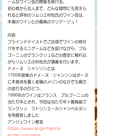
ームなワイン会の開催を続ける。
初心者から玄人まで、どんな疑問にも答えら
れると評判のソムリエ村松氏のワイン会は、
本場のワインとの最高のマリアージュ！
内容
ブラインドテイストでご自身でワインの格付
けをするミニゲームなどを設けながら、ブル
ゴーニュのグランクリュなどの歴史に触れな
がらソムリエの村松氏が講義を行います。
ドメーヌ　シャンソンとは
1750年創業のドメーヌ・シャンソンはボーヌ
に本拠地を置く老舗のメゾンのなかでも最古
の造り手のひとつ。
1996年のワインはフランス　ブルゴーニュの
当たり年とされ、今回は当たり年＋最高級グ
ランクリュ　ラトリシエールシャンベルタン
を用意致しました
アンジェワイン教室
https://www.ange-france-
ecole.com/wine