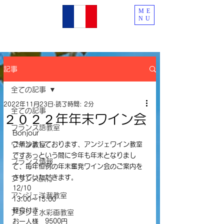
ME
NU
記事
全ての記事
2022年11月23日
読了時間: 2分
全ての記事
２０２２年年末ワイン会
フランス語教室
Bonjour
ワイン教室
ご無沙汰しております、アンジェワイン教室
ですあっという間に今年も年末となりまし
フランス情報
て、毎年恒例の年末奮発ワイン会のご案内を
させていただきます。
フランス旅行
12/10
アンジェ洋裁教室
13:00〜15:00
軽食付き
アンジェ水彩画教室
お一人様　9500円