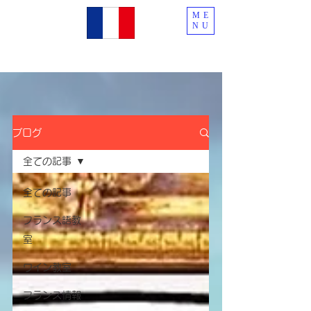
ME
NU
ブログ
全ての記事
全ての記事
フランス語教
室
ワイン教室
フランス情報