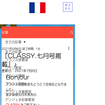
ME
NU
記事
全ての記事
2021年6月6日
読了時間: 1分
全ての記事
『CLASSY.七月号掲
フランス語教室
載』♪
ワイン教室
更新日：
2021年7月6日
フランス情報
Bonjour
フランス旅行
アンジェ仏語教室もとうとう全国区となりま
した♪
アンジェ洋裁教室
是非皆様先月末発売の
アンジェ水彩画教室
CLASSY.
をご覧下さい♪