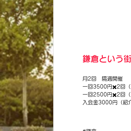
鎌倉という街
月2回　隔週開催
一回3500円✖️2回
一回2500円✖️2
入会金3000円（